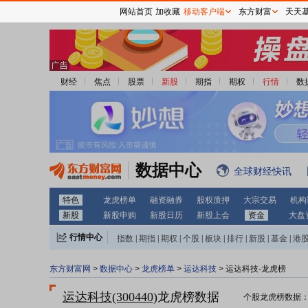
网站首页
加收藏
移动客户端
东方财富
天天
财经
焦点
股票
新股
期指
期权
行情
数
数据中心
全球财经快讯
特色
龙虎榜单
融资融券
股权质押
大宗交易
机构
新股
新股申购
新股日历
新股上会
资金
大盘
行情中心
指数
|
期指
|
期权
|
个股
|
板块
|
排行
|
新股
|
基金
|
港
东方财富网
>
数据中心
>
龙虎榜单
>
运达科技
> 运达科技-龙虎榜
运达科技(300440)
龙虎榜数据
个股龙虎榜数据