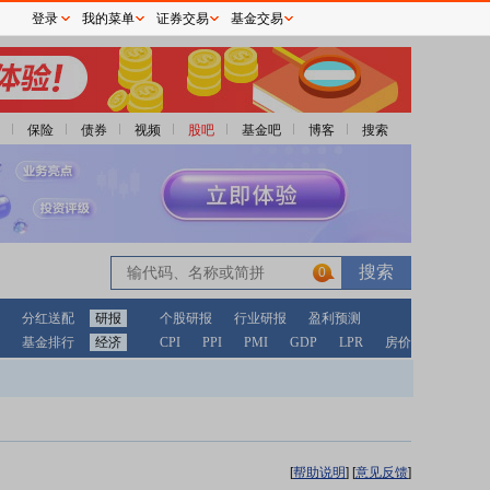
登录
我的菜单
证券交易
基金交易
保险
债券
视频
股吧
基金吧
博客
搜索
0
分红送配
研报
个股研报
行业研报
盈利预测
基金排行
经济
CPI
PPI
PMI
GDP
LPR
房价
[
帮助说明
]
[
意见反馈
]