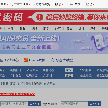
基金网
东方财富证券
东方财富期货
妙想
Choice数据
股吧
据
全球
美股
港股
期货
外汇
黄金
银行
基金
理财
行情中心
Choice数据
妙想大模型
调研
期指持仓
公告大全
条件选股
财报
业绩报表
最新预告
资金
个股资金
板块资金
沪 港 通
基金
基金净值
基金定投
股
|
美股
|
期货
|
外汇
|
黄金
|
自选股
|
自选基金
重要股东股权质押数据全览
：
营业部查询：