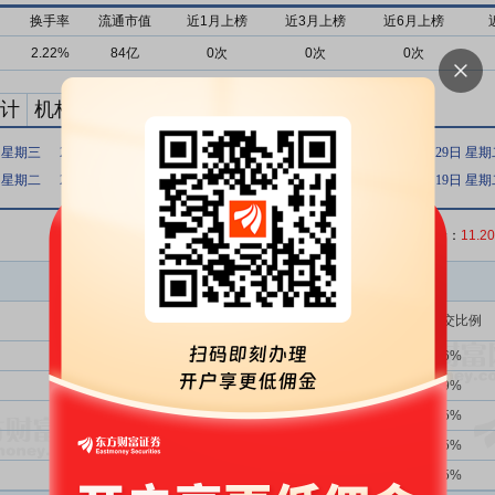
换手率
流通市值
近1月上榜
近3月上榜
近6月上榜
2.22%
84亿
0次
0次
0次
计
机构买卖统计
最新公告
日 星期三
2019年03月13日 星期三
2017年08月31日 星期四
2017年08月29日 星
日 星期二
2015年05月22日 星期五
2015年05月21日 星期四
2015年05月19日 星
收盘价：
11.20
买入金额(万)
占总成交比例
17次
52.94%
3792.35
6.26%
6次
83.33%
845.27
1.39%
2707次
39.71%
759.50
1.25%
2707次
39.71%
755.86
1.25%
2次
0.00%
694.12
1.15%