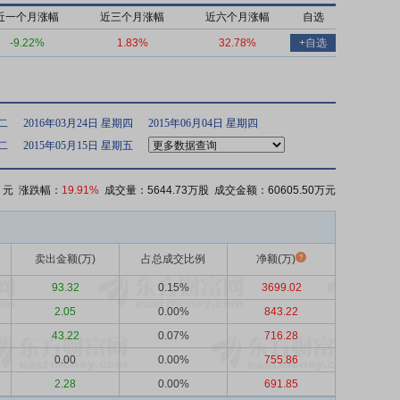
近一个月涨幅
近三个月涨幅
近六个月涨幅
自选
-9.22%
1.83%
32.78%
+自选
期二
2016年03月24日 星期四
2015年06月04日 星期四
期二
2015年05月15日 星期五
元 涨跌幅：
19.91%
成交量：5644.73万股 成交金额：60605.50万元
卖出金额(万)
占总成交比例
净额(万)
93.32
0.15%
3699.02
2.05
0.00%
843.22
43.22
0.07%
716.28
0.00
0.00%
755.86
2.28
0.00%
691.85