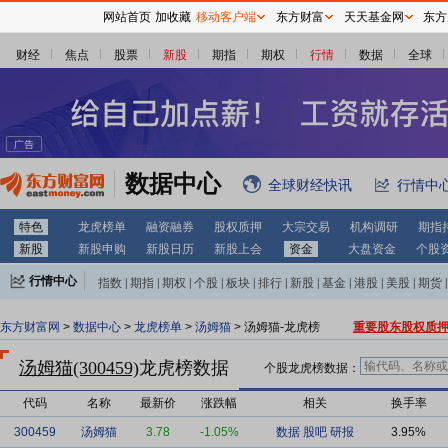
网站首页
加收藏
移动客户端
东方财富
天天基金网
东方
财经
焦点
股票
新股
期指
期权
行情
数据
全球
数据中心
全球财经快讯
行情中
特色
龙虎榜单
融资融券
股权质押
大宗交易
机构调研
期指
新股
新股申购
新股日历
新股上会
资金
大盘资金
个股
行情中心
指数
|
期指
|
期权
|
个股
|
板块
|
排行
|
新股
|
基金
|
港股
|
美股
|
期货
|
外汇
|
黄金
|
自选股
|
自选基金
东方财富网
>
数据中心
>
龙虎榜单
>
汤姆猫
> 汤姆猫-龙虎榜
重要股东股权质
汤姆猫(300459)
龙虎榜数据
个股龙虎榜数据：
代码
名称
最新价
涨跌幅
相关
换手率
300459
汤姆猫
3.78
-1.05%
数据
股吧
研报
3.95%