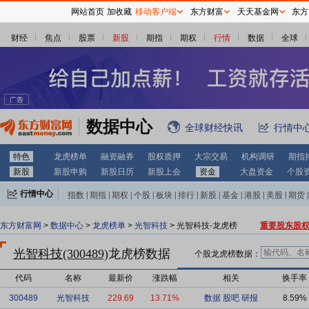
网站首页
加收藏
移动客户端
东方财富
天天基金网
东方
财经
焦点
股票
新股
期指
期权
行情
数据
全球
数据中心
全球财经快讯
行情中
特色
龙虎榜单
融资融券
股权质押
大宗交易
机构调研
期指
新股
新股申购
新股日历
新股上会
资金
大盘资金
个股
行情中心
指数
|
期指
|
期权
|
个股
|
板块
|
排行
|
新股
|
基金
|
港股
|
美股
|
期货
|
外汇
|
黄金
|
自选股
|
自选基金
东方财富网
>
数据中心
>
龙虎榜单
>
光智科技
> 光智科技-龙虎榜
重要股东股
光智科技(300489)
龙虎榜数据
个股龙虎榜数据：
代码
名称
最新价
涨跌幅
相关
换手率
300489
光智科技
229.69
13.71%
数据
股吧
研报
8.59%