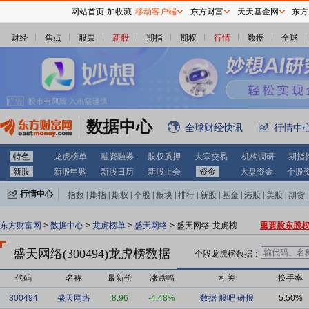
网站首页
加收藏
移动客户端
东方财富
天天基金网
东方
财经
焦点
股票
新股
期指
期权
行情
数据
全球
数据中心
全球财经快讯
行情中
特色
龙虎榜单
融资融券
股权质押
大宗交易
机构调研
期指
新股
新股申购
新股日历
新股上会
资金
大盘资金
个股
行情中心
指数
|
期指
|
期权
|
个股
|
板块
|
排行
|
新股
|
基金
|
港股
|
美股
|
期货
|
外汇
|
黄金
|
自选股
|
自选基金
东方财富网
>
数据中心
>
龙虎榜单
>
盛天网络
> 盛天网络-龙虎榜
重要股东股
盛天网络(300494)
龙虎榜数据
个股龙虎榜数据：
代码
名称
最新价
涨跌幅
相关
换手率
300494
盛天网络
8.96
-4.48%
数据
股吧
研报
5.50%