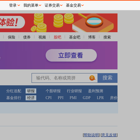
登录
我的菜单
证券交易
基金交易
保险
债券
视频
股吧
基金吧
博客
搜索
0
分红送配
研报
个股研报
行业研报
盈利预测
基金排行
经济
CPI
PPI
PMI
GDP
LPR
房价
[
帮助说明
]
[
意见反馈
]