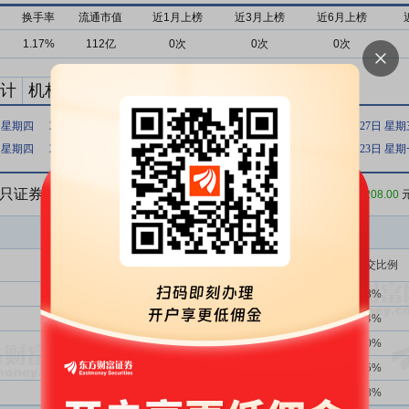
换手率
流通市值
近1月上榜
近3月上榜
近6月上榜
1.17%
112亿
0次
0次
0次
计
机构买卖统计
最新公告
日 星期四
2020年06月01日 星期一
2019年10月10日 星期四
2019年03月27日 星
日 星期四
2018年07月25日 星期三
2018年07月24日 星期二
2018年07月23日 星
五只证券
收盘价：
208.00
买入金额(万)
占总成交比例
1356次
39.53%
11748.85
4.48%
2739次
39.47%
10348.86
3.94%
-次
-
5256.95
2.00%
-次
-
5113.45
1.95%
-次
-
4415.31
1.68%