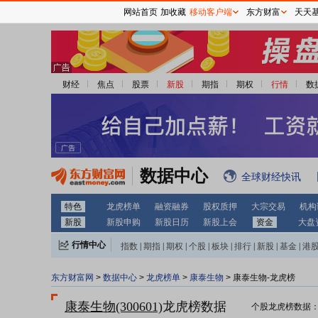
网站首页
加收藏
移动客户端
东方财富
天天
财经
焦点
股票
新股
期指
期权
行情
数
数据中心
全球财经快讯
特色
龙虎榜单
融资融券
股权质押
大宗交易
机构
新股
新股申购
新股日历
新股上会
资金
大盘
行情中心
指数
|
期指
|
期权
|
个股
|
板块
|
排行
|
新股
|
基金
|
港
东方财富网
>
数据中心
>
龙虎榜单
>
康泰生物
> 康泰生物-龙虎榜
康泰生物(300601)
龙虎榜数据
个股龙虎榜数据