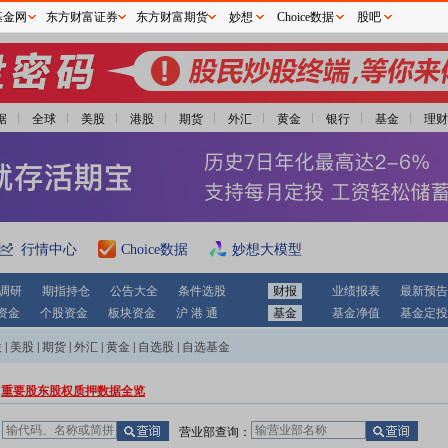
基金网
东方财富证券
东方财富期货
妙想
Choice数据
股吧
据
全球
美股
港股
期货
外汇
黄金
银行
基金
理财
行情中心
Choice数据
妙想大模型
调研
期指持仓
公告大全
条件选股
财报
业绩报表
最新预告
资金
个股资金
板块资金
沪 港 通
基金
基金净值
基金定投
股
|
美股
|
期货
|
外汇
|
黄金
|
自选股
|
自选基金
重要股东股权质押数据全览
：
营业部查询：