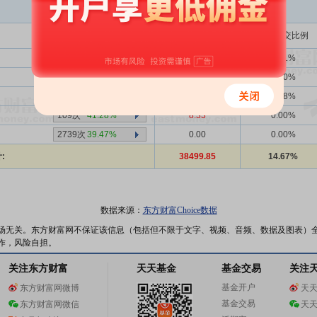
买入金额(万)
占总成交比例
-次
-
1608.10
0.61%
-次
-
0.00
0.00%
1356次
39.53%
11748.85
4.48%
109次
41.28%
8.33
0.00%
2739次
39.47%
0.00
0.00%
:
38499.85
14.67%
数据来源：
东方财富Choice数据
场无关。东方财富网不保证该信息（包括但不限于文字、视频、音频、数据及图表）
作，风险自担。