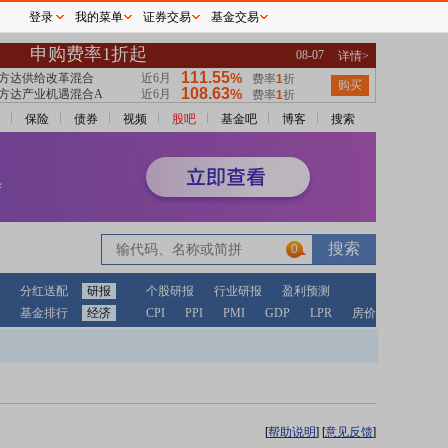
登录
我的菜单
证券交易
基金交易
保险
债券
视频
股吧
基金吧
博客
搜索
0
分红送配
研报
个股研报
行业研报
盈利预测
基金排行
经济
CPI
PPI
PMI
GDP
LPR
房价
[
帮助说明
]
[
意见反馈
]