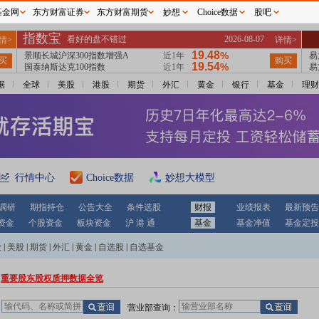
基金网
东方财富证券
东方财富期货
妙想
Choice数据
股吧
据
全球
美股
港股
期货
外汇
黄金
银行
基金
理财
行情中心
Choice数据
妙想大模型
调研
期指持仓
公告大全
条件选股
财报
业绩报表
最新预告
资金
个股资金
板块资金
沪 港 通
基金
基金净值
基金定投
股
|
美股
|
期货
|
外汇
|
黄金
|
自选股
|
自选基金
重要股东股权质押数据全览
：
营业部查询：