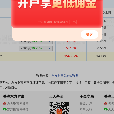
买入金额(万)
占总成交比例
2766次
39.95%
902.88
0.82%
1382次
40.52%
4495.65
4.09%
2766次
39.95%
258.31
0.24%
2766次
39.95%
508.24
0.46%
2766次
39.95%
544.76
0.50%
:
15430.24
14.04%
数据来源：
东方财富Choice数据
场无关。东方财富网不保证该信息（包括但不限于文字、视频、音频、数据及图表）
作，风险自担。