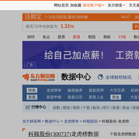
网站首页
加收藏
移动客户端
东方财富
天天
财经
焦点
股票
新股
期指
期权
行情
数
数据中心
全球财经快讯
特色
龙虎榜单
融资融券
股权质押
大宗交易
机构
新股
新股申购
新股日历
新股上会
资金
大盘
行情中心
指数
|
期指
|
期权
|
个股
|
板块
|
排行
|
新股
|
基金
|
港
东方财富网
>
数据中心
>
龙虎榜单
>
科顺股份
> 科顺股份-龙虎榜
科顺股份(300737)
龙虎榜数据
个股龙虎榜数据