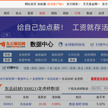
网站首页
加收藏
移动客户端
东方财富
天天基金网
东方
财经
焦点
股票
新股
期指
期权
行情
数据
全球
数据中心
全球财经快讯
行情中
特色
龙虎榜单
融资融券
股权质押
大宗交易
机构调研
期指
新股
新股申购
新股日历
新股上会
资金
大盘资金
个股
行情中心
指数
|
期指
|
期权
|
个股
|
板块
|
排行
|
新股
|
基金
|
港股
|
美股
|
期货
|
外汇
|
黄金
|
自选股
|
自选基金
东方财富网
>
数据中心
>
龙虎榜单
>
东岳硅材
> 东岳硅材-龙虎榜
重要股东股
东岳硅材(300821)
龙虎榜数据
个股龙虎榜数据：
代码
名称
最新价
涨跌幅
相关
换手率
300821
东岳硅材
16.38
0.99%
数据
股吧
研报
5.32%