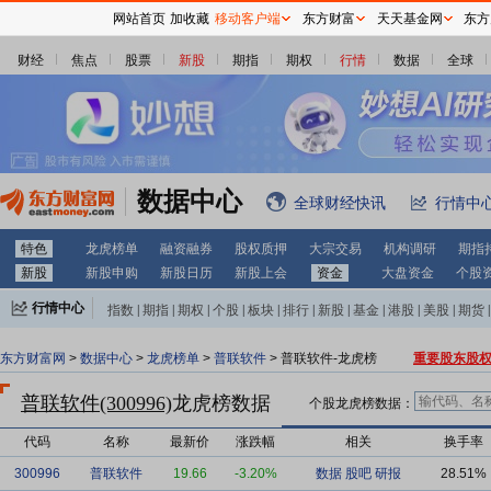
网站首页
加收藏
移动客户端
东方财富
天天基金网
东方
财经
焦点
股票
新股
期指
期权
行情
数据
全球
数据中心
全球财经快讯
行情中
特色
龙虎榜单
融资融券
股权质押
大宗交易
机构调研
期指
新股
新股申购
新股日历
新股上会
资金
大盘资金
个股
行情中心
指数
|
期指
|
期权
|
个股
|
板块
|
排行
|
新股
|
基金
|
港股
|
美股
|
期货
|
外汇
|
黄金
|
自选股
|
自选基金
东方财富网
>
数据中心
>
龙虎榜单
>
普联软件
> 普联软件-龙虎榜
重要股东股
普联软件(300996)
龙虎榜数据
个股龙虎榜数据：
代码
名称
最新价
涨跌幅
相关
换手率
300996
普联软件
19.66
-3.20%
数据
股吧
研报
28.51%