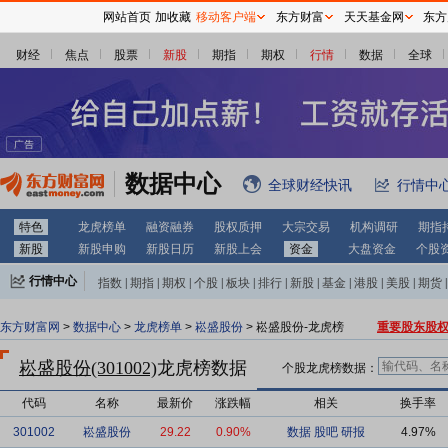
网站首页
加收藏
移动客户端
东方财富
天天基金网
东方
财经
焦点
股票
新股
期指
期权
行情
数据
全球
数据中心
全球财经快讯
行情中
特色
龙虎榜单
融资融券
股权质押
大宗交易
机构调研
期指
新股
新股申购
新股日历
新股上会
资金
大盘资金
个股
行情中心
指数
|
期指
|
期权
|
个股
|
板块
|
排行
|
新股
|
基金
|
港股
|
美股
|
期货
|
外汇
|
黄金
|
自选股
|
自选基金
东方财富网
>
数据中心
>
龙虎榜单
>
崧盛股份
> 崧盛股份-龙虎榜
重要股东股
崧盛股份(301002)
龙虎榜数据
个股龙虎榜数据：
代码
名称
最新价
涨跌幅
相关
换手率
301002
崧盛股份
29.22
0.90%
数据
股吧
研报
4.97%