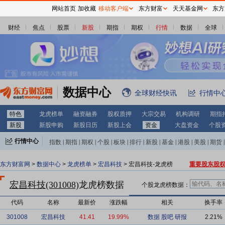
网站首页
加收藏
移动客户端
东方财富
天天基金网
东方
财经
焦点
股票
新股
期指
期权
行情
数据
全球
数据中心
全球财经快讯
行情中
特色
龙虎榜单
融资融券
股权质押
大宗交易
机构调研
期指
新股
新股申购
新股日历
新股上会
资金
大盘资金
个股
行情中心
指数
|
期指
|
期权
|
个股
|
板块
|
排行
|
新股
|
基金
|
港股
|
美股
|
期货
|
外汇
|
黄金
|
自选股
|
自选基金
东方财富网
>
数据中心
>
龙虎榜单
>
宏昌科技
> 宏昌科技-龙虎榜
重要股东股
宏昌科技(301008)
龙虎榜数据
个股龙虎榜数据：
代码
名称
最新价
涨跌幅
相关
换手率
301008
宏昌科技
41.41
19.99%
数据
股吧
研报
2.21%