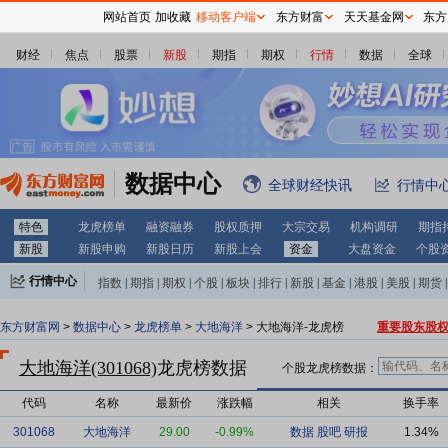
网站首页
加收藏
移动客户端
东方财富
天天基金网
东方
财经
焦点
股票
新股
期指
期权
行情
数据
全球
数据中心
全球财经快讯
行情中
特色
龙虎榜单
融资融券
股权质押
大宗交易
机构调研
期指
新股
新股申购
新股日历
新股上会
资金
大盘资金
个股
行情中心
指数
|
期指
|
期权
|
个股
|
板块
|
排行
|
新股
|
基金
|
港股
|
美股
|
期货
|
外汇
|
黄金
|
自选股
|
自选基金
东方财富网
>
数据中心
>
龙虎榜单
>
大地海洋
> 大地海洋-龙虎榜
重要股东股
大地海洋(301068)
龙虎榜数据
个股龙虎榜数据：
代码
名称
最新价
涨跌幅
相关
换手率
301068
大地海洋
29.00
-0.99%
数据
股吧
研报
1.34%