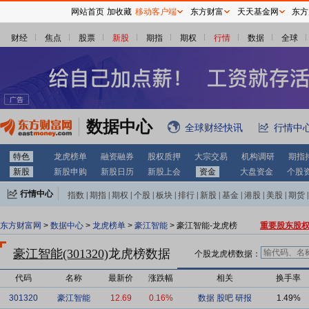
网站首页
加收藏
移动客户端
东方财富
天天基金网
东方
财经
焦点
股票
新股
期指
期权
行情
数据
全球
数据中心
全球财经快讯
行情中
特色
龙虎榜单
融资融券
股权质押
大宗交易
机构调研
期指
新股
新股申购
新股日历
新股上会
资金
大盘资金
个股
行情中心
指数
|
期指
|
期权
|
个股
|
板块
|
排行
|
新股
|
基金
|
港股
|
美股
|
期货
|
外汇
|
黄金
|
自选股
|
自选基金
东方财富网
>
数据中心
>
龙虎榜单
>
豪江智能
> 豪江智能-龙虎榜
重要股东股
豪江智能(301320)
龙虎榜数据
个股龙虎榜数据：
代码
名称
最新价
涨跌幅
相关
换手率
301320
豪江智能
12.69
0.16%
数据
股吧
研报
1.49%