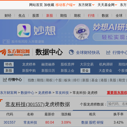
网站首页
加收藏
移动客户端
东方财富
天天基金网
东方
财经
焦点
股票
新股
期指
期权
行情
数据
全球
数据中心
全球财经快讯
行情中
特色
龙虎榜单
融资融券
股权质押
大宗交易
机构调研
期指
新股
新股申购
新股日历
新股上会
资金
大盘资金
个股
行情中心
指数
|
期指
|
期权
|
个股
|
板块
|
排行
|
新股
|
基金
|
港股
|
美股
|
期货
|
外汇
|
黄金
|
自选股
|
自选基金
东方财富网
>
数据中心
>
龙虎榜单
>
常友科技
> 常友科技-龙虎榜
重要股东股
常友科技(301557)
龙虎榜数据
个股龙虎榜数据：
代码
名称
最新价
涨跌幅
相关
换手率
301557
常友科技
80.04
3.09%
数据
股吧
研报
3.42%