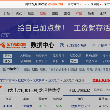
网站首页
加收藏
移动客户端
东方财富
天天基金网
东方
财经
焦点
股票
新股
期指
期权
行情
数据
全球
数据中心
全球财经快讯
行情中
特色
龙虎榜单
融资融券
股权质押
大宗交易
机构调研
期指
新股
新股申购
新股日历
新股上会
资金
大盘资金
个股
行情中心
指数
|
期指
|
期权
|
个股
|
板块
|
排行
|
新股
|
基金
|
港股
|
美股
|
期货
|
外汇
|
黄金
|
自选股
|
自选基金
东方财富网
>
数据中心
>
龙虎榜单
>
山大电力
> 山大电力-龙虎榜
重要股东股
山大电力(301609)
龙虎榜数据
个股龙虎榜数据：
代码
名称
最新价
涨跌幅
相关
换手率
301609
山大电力
35.76
-0.58%
数据
股吧
研报
4.30%