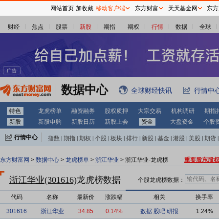
网站首页
加收藏
移动客户端
东方财富
天天基金网
东方
财经
焦点
股票
新股
期指
期权
行情
数据
全球
数据中心
全球财经快讯
行情中
特色
龙虎榜单
融资融券
股权质押
大宗交易
机构调研
期指
新股
新股申购
新股日历
新股上会
资金
大盘资金
个股
行情中心
指数
|
期指
|
期权
|
个股
|
板块
|
排行
|
新股
|
基金
|
港股
|
美股
|
期货
|
外汇
|
黄金
|
自选股
|
自选基金
东方财富网
>
数据中心
>
龙虎榜单
>
浙江华业
> 浙江华业-龙虎榜
重要股东股
浙江华业(301616)
龙虎榜数据
个股龙虎榜数据：
代码
名称
最新价
涨跌幅
相关
换手率
301616
浙江华业
34.85
0.14%
数据
股吧
研报
1.24%