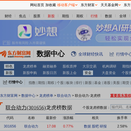
网站首页
加收藏
移动客户端
东方财富
天天基金网
东方
财经
焦点
股票
新股
期指
期权
行情
数据
全球
数据中心
全球财经快讯
行情中
特色
龙虎榜单
融资融券
股权质押
大宗交易
机构调研
期指
新股
新股申购
新股日历
新股上会
资金
大盘资金
个股
行情中心
指数
|
期指
|
期权
|
个股
|
板块
|
排行
|
新股
|
基金
|
港股
|
美股
|
期货
|
外汇
|
黄金
|
自选股
|
自选基金
东方财富网
>
数据中心
>
龙虎榜单
>
联合动力
> 联合动力-龙虎榜
重要股东股
联合动力(301656)
龙虎榜数据
个股龙虎榜数据：
代码
名称
最新价
涨跌幅
相关
换手率
301656
联合动力
17.08
0.77%
数据
股吧
研报
2.58%