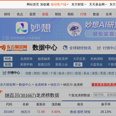
网站首页
加收藏
移动客户端
东方财富
天天基金网
东方
财经
焦点
股票
新股
期指
期权
行情
数据
全球
数据中心
全球财经快讯
行情中
特色
龙虎榜单
融资融券
股权质押
大宗交易
机构调研
期指
新股
新股申购
新股日历
新股上会
资金
大盘资金
个股
行情中心
指数
|
期指
|
期权
|
个股
|
板块
|
排行
|
新股
|
基金
|
港股
|
美股
|
期货
|
外汇
|
黄金
|
自选股
|
自选基金
东方财富网
>
数据中心
>
龙虎榜单
>
纳百川
> 纳百川-龙虎榜
重要股东股权质
纳百川(301667)
龙虎榜数据
个股龙虎榜数据：
代码
名称
最新价
涨跌幅
相关
换手率
301667
纳百川
71.99
5.40%
数据
股吧
研报
26.13%