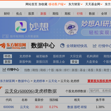
网站首页
加收藏
移动客户端
东方财富
天天基金网
东方
财经
焦点
股票
新股
期指
期权
行情
数据
全球
数据中心
全球财经快讯
行情中
特色
龙虎榜单
融资融券
股权质押
大宗交易
机构调研
期指
新股
新股申购
新股日历
新股上会
资金
大盘资金
个股
行情中心
指数
|
期指
|
期权
|
个股
|
板块
|
排行
|
新股
|
基金
|
港股
|
美股
|
期货
|
外汇
|
黄金
|
自选股
|
自选基金
东方财富网
>
数据中心
>
龙虎榜单
>
云天化
> 云天化-龙虎榜
重要股东股权质
云天化(600096)
龙虎榜数据
个股龙虎榜数据：
代码
名称
最新价
涨跌幅
相关
换手率
600096
云天化
30.10
0.27%
数据
股吧
研报
1.38%