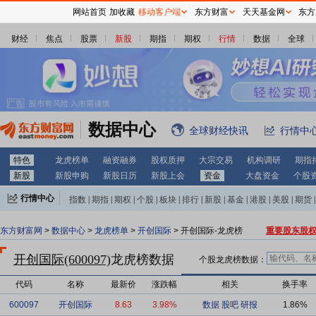
网站首页
加收藏
移动客户端
东方财富
天天基金网
东方
财经
焦点
股票
新股
期指
期权
行情
数据
全球
数据中心
全球财经快讯
行情中
特色
龙虎榜单
融资融券
股权质押
大宗交易
机构调研
期指
新股
新股申购
新股日历
新股上会
资金
大盘资金
个股
行情中心
指数
|
期指
|
期权
|
个股
|
板块
|
排行
|
新股
|
基金
|
港股
|
美股
|
期货
|
外汇
|
黄金
|
自选股
|
自选基金
东方财富网
>
数据中心
>
龙虎榜单
>
开创国际
> 开创国际-龙虎榜
重要股东股
开创国际(600097)
龙虎榜数据
个股龙虎榜数据：
代码
名称
最新价
涨跌幅
相关
换手率
600097
开创国际
8.63
3.98%
数据
股吧
研报
1.86%