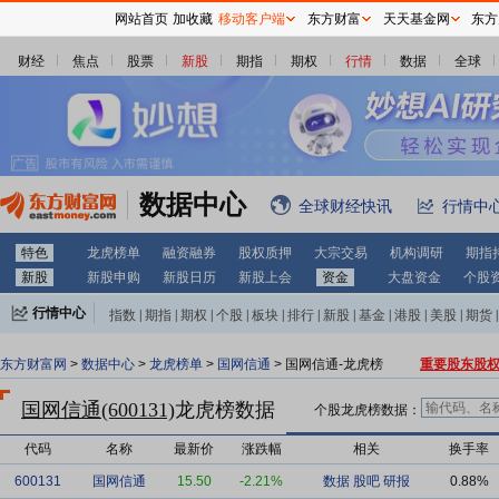
网站首页
加收藏
移动客户端
东方财富
天天基金网
东方
财经
焦点
股票
新股
期指
期权
行情
数据
全球
数据中心
全球财经快讯
行情中
特色
龙虎榜单
融资融券
股权质押
大宗交易
机构调研
期指
新股
新股申购
新股日历
新股上会
资金
大盘资金
个股
行情中心
指数
|
期指
|
期权
|
个股
|
板块
|
排行
|
新股
|
基金
|
港股
|
美股
|
期货
|
外汇
|
黄金
|
自选股
|
自选基金
东方财富网
>
数据中心
>
龙虎榜单
>
国网信通
> 国网信通-龙虎榜
重要股东股
国网信通(600131)
龙虎榜数据
个股龙虎榜数据：
代码
名称
最新价
涨跌幅
相关
换手率
600131
国网信通
15.50
-2.21%
数据
股吧
研报
0.88%