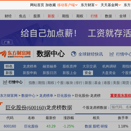
网站首页
加收藏
移动客户端
东方财富
天天基金网
东方
财经
焦点
股票
新股
期指
期权
行情
数据
全球
数据中心
全球财经快讯
行情中
特色
龙虎榜单
融资融券
股权质押
大宗交易
机构调研
期指
新股
新股申购
新股日历
新股上会
资金
大盘资金
个股
行情中心
指数
|
期指
|
期权
|
个股
|
板块
|
排行
|
新股
|
基金
|
港股
|
美股
|
期货
|
外汇
|
黄金
|
自选股
|
自选基金
东方财富网
>
数据中心
>
龙虎榜单
>
巨化股份
> 巨化股份-龙虎榜
重要股东股
巨化股份(600160)
龙虎榜数据
个股龙虎榜数据：
代码
名称
最新价
涨跌幅
相关
换手率
600160
巨化股份
43.29
-1.25%
数据
股吧
研报
1.18%