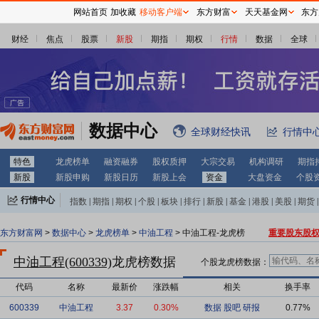
网站首页
加收藏
移动客户端
东方财富
天天基金网
东方
财经
焦点
股票
新股
期指
期权
行情
数据
全球
数据中心
全球财经快讯
行情中
特色
龙虎榜单
融资融券
股权质押
大宗交易
机构调研
期指
新股
新股申购
新股日历
新股上会
资金
大盘资金
个股
行情中心
指数
|
期指
|
期权
|
个股
|
板块
|
排行
|
新股
|
基金
|
港股
|
美股
|
期货
|
外汇
|
黄金
|
自选股
|
自选基金
东方财富网
>
数据中心
>
龙虎榜单
>
中油工程
> 中油工程-龙虎榜
重要股东股
中油工程(600339)
龙虎榜数据
个股龙虎榜数据：
代码
名称
最新价
涨跌幅
相关
换手率
600339
中油工程
3.37
0.30%
数据
股吧
研报
0.77%