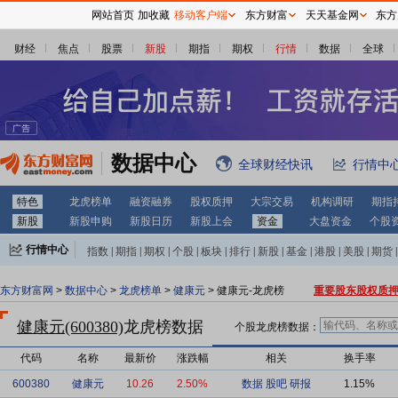
网站首页
加收藏
移动客户端
东方财富
天天基金网
东方
财经
焦点
股票
新股
期指
期权
行情
数据
全球
数据中心
全球财经快讯
行情中
特色
龙虎榜单
融资融券
股权质押
大宗交易
机构调研
期指
新股
新股申购
新股日历
新股上会
资金
大盘资金
个股
行情中心
指数
|
期指
|
期权
|
个股
|
板块
|
排行
|
新股
|
基金
|
港股
|
美股
|
期货
|
外汇
|
黄金
|
自选股
|
自选基金
东方财富网
>
数据中心
>
龙虎榜单
>
健康元
> 健康元-龙虎榜
重要股东股权质
健康元(600380)
龙虎榜数据
个股龙虎榜数据：
代码
名称
最新价
涨跌幅
相关
换手率
600380
健康元
10.26
2.50%
数据
股吧
研报
1.15%