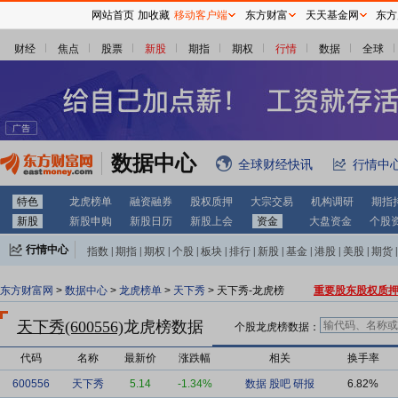
网站首页
加收藏
移动客户端
东方财富
天天基金网
东方
财经
焦点
股票
新股
期指
期权
行情
数据
全球
数据中心
全球财经快讯
行情中
特色
龙虎榜单
融资融券
股权质押
大宗交易
机构调研
期指
新股
新股申购
新股日历
新股上会
资金
大盘资金
个股
行情中心
指数
|
期指
|
期权
|
个股
|
板块
|
排行
|
新股
|
基金
|
港股
|
美股
|
期货
|
外汇
|
黄金
|
自选股
|
自选基金
东方财富网
>
数据中心
>
龙虎榜单
>
天下秀
> 天下秀-龙虎榜
重要股东股权质
天下秀(600556)
龙虎榜数据
个股龙虎榜数据：
代码
名称
最新价
涨跌幅
相关
换手率
600556
天下秀
5.14
-1.34%
数据
股吧
研报
6.82%