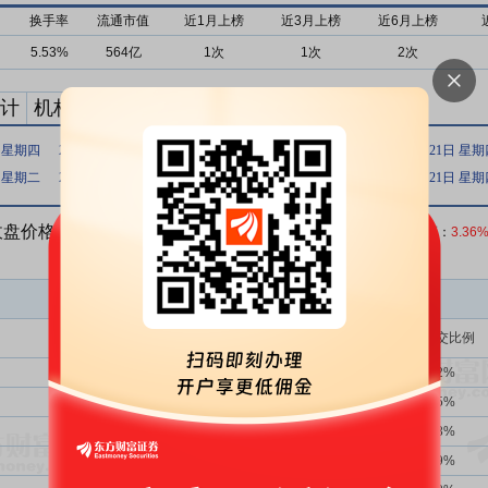
换手率
流通市值
近1月上榜
近3月上榜
近6月上榜
5.53%
564亿
1次
1次
2次
计
机构买卖统计
最新公告
日 星期四
2025年09月04日 星期四
2025年09月02日 星期二
2025年08月21日 星
日 星期二
2024年11月01日 星期五
2024年03月28日 星期四
2024年03月21日 星
日内收盘价格涨幅偏离值累计达到20%
收盘价：
35.67
元 涨跌幅：
3.36
买入金额(万)
占总成交比例
1183次
43.62%
63243.27
6.72%
904次
40.82%
34359.56
3.65%
993次
43.30%
19609.43
2.08%
1351次
41.97%
16822.81
1.79%