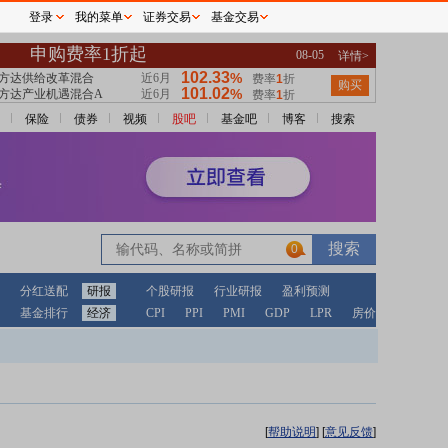
登录
我的菜单
证券交易
基金交易
保险
债券
视频
股吧
基金吧
博客
搜索
0
分红送配
研报
个股研报
行业研报
盈利预测
基金排行
经济
CPI
PPI
PMI
GDP
LPR
房价
[
帮助说明
]
[
意见反馈
]