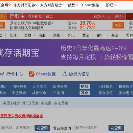
基金网
东方财富证券
东方财富期货
妙想
Choice数据
股吧
据
全球
美股
港股
期货
外汇
黄金
银行
基金
理财
行情中心
Choice数据
妙想大模型
调研
期指持仓
公告大全
条件选股
财报
业绩报表
最新预告
资金
个股资金
板块资金
沪 港 通
基金
基金净值
基金定投
股
|
美股
|
期货
|
外汇
|
黄金
|
自选股
|
自选基金
重要股东股权质押数据全览
：
营业部查询：