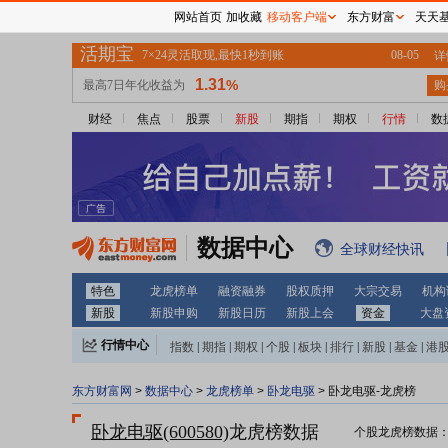
网站首页
加收藏
移动客户端
东方财富
天天
财经
焦点
股票
新股
期指
期权
行情
数
数据中心
全球财经快讯
特色
龙虎榜单
融资融券
股权质押
大宗交易
机构
新股
新股申购
新股日历
新股上会
资金
大盘
行情中心
指数
|
期指
|
期权
|
个股
|
板块
|
排行
|
新股
|
基金
|
港
东方财富网
>
数据中心
>
龙虎榜单
>
卧龙电驱
> 卧龙电驱-龙虎榜
卧龙电驱(600580)
龙虎榜数据
个股龙虎榜数据