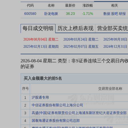
代码
名称
最新价
涨跌幅
相关
600580
卧龙电驱
36.23
-1.71%
数据
股吧
研报
每日成交明细
历次上榜后表现
营业部买卖统
2026年08月04日 星期二
2026年03月24日 星期二
2025年09月18
2025年02月13日 星期四
2025年02月07日 星期五
2024年12月31
2026-08-04 星期二 类型：非S证券连续三个交易
的证券
买入金额最大的前5名
序号
交易营业部名称
沪股通专用
1
中信证券股份有限公司上海分公司
2
高盛(中国)证券有限责任公司上海浦东新区世纪大道证券营业部
3
国泰海通证券股份有限公司总部
4