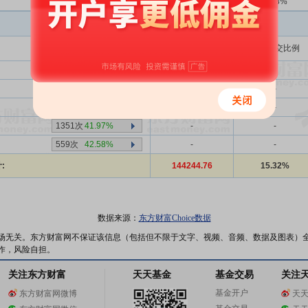
396次
41.92%
10209.70
1.08%
买入金额(万)
占总成交比例
1183次
43.62%
-
-
904次
40.82%
-
-
993次
43.30%
-
-
1351次
41.97%
-
-
559次
42.58%
-
-
:
144244.76
15.32%
数据来源：
东方财富Choice数据
场无关。东方财富网不保证该信息（包括但不限于文字、视频、音频、数据及图表）
作，风险自担。