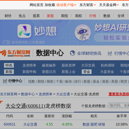
网站首页
加收藏
移动客户端
东方财富
天天基金网
东方
财经
焦点
股票
新股
期指
期权
行情
数据
全球
数据中心
全球财经快讯
行情中
特色
龙虎榜单
融资融券
股权质押
大宗交易
机构调研
期指
新股
新股申购
新股日历
新股上会
资金
大盘资金
个股
行情中心
指数
|
期指
|
期权
|
个股
|
板块
|
排行
|
新股
|
基金
|
港股
|
美股
|
期货
|
外汇
|
黄金
|
自选股
|
自选基金
东方财富网
>
数据中心
>
龙虎榜单
>
大众交通
> 大众交通-龙虎榜
重要股东股
大众交通(600611)
龙虎榜数据
个股龙虎榜数据：
代码
名称
最新价
涨跌幅
相关
换手率
600611
大众交通
4.55
-6.95%
数据
股吧
研报
10.08%