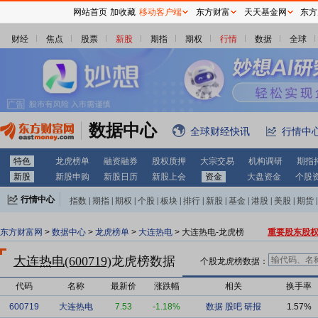
网站首页
加收藏
移动客户端
东方财富
天天基金网
东方
财经
焦点
股票
新股
期指
期权
行情
数据
全球
数据中心
全球财经快讯
行情中
特色
龙虎榜单
融资融券
股权质押
大宗交易
机构调研
期指
新股
新股申购
新股日历
新股上会
资金
大盘资金
个股
行情中心
指数
|
期指
|
期权
|
个股
|
板块
|
排行
|
新股
|
基金
|
港股
|
美股
|
期货
|
外汇
|
黄金
|
自选股
|
自选基金
东方财富网
>
数据中心
>
龙虎榜单
>
大连热电
> 大连热电-龙虎榜
重要股东股
大连热电(600719)
龙虎榜数据
个股龙虎榜数据：
代码
名称
最新价
涨跌幅
相关
换手率
600719
大连热电
7.53
-1.18%
数据
股吧
研报
1.57%