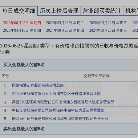
每日成交明细
历次上榜后表现
营业部买卖统计
机构
2026年06月25日 星期四
2026年05月26日 星期二
2026年05月22日 星期五
20
2026年04月16日 星期四
2024年09月26日 星期四
2024年09月25日 星期三
20
2026-06-25 星期四 类型：有价格涨跌幅限制的日收盘价格跌
证券
买入金额最大的前5名
序号
交易营业部名称
国泰海通证券股份有限公司总部
1
招商证券股份有限公司上海浦东新区长柳路证券营业部
2
高盛(中国)证券有限责任公司上海浦东新区世纪大道证券营业部
3
中信证券股份有限公司深圳深南中路中信大厦证券营业部
4
国联民生证券股份有限公司深圳粤海街道科技园证券营业部
5
卖出金额最大的前5名