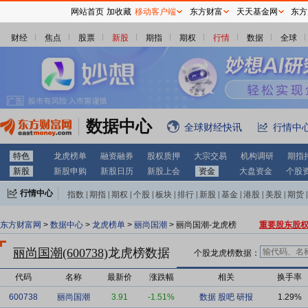
网站首页
加收藏
移动客户端
东方财富
天天基金网
东方
财经
焦点
股票
新股
期指
期权
行情
数据
全球
数据中心
全球财经快讯
行情中
特色
龙虎榜单
融资融券
股权质押
大宗交易
机构调研
期指
新股
新股申购
新股日历
新股上会
资金
大盘资金
个股
行情中心
指数
|
期指
|
期权
|
个股
|
板块
|
排行
|
新股
|
基金
|
港股
|
美股
|
期货
|
外汇
|
黄金
|
自选股
|
自选基金
东方财富网
>
数据中心
>
龙虎榜单
>
丽尚国潮
> 丽尚国潮-龙虎榜
重要股东股
丽尚国潮(600738)
龙虎榜数据
个股龙虎榜数据：
代码
名称
最新价
涨跌幅
相关
换手率
600738
丽尚国潮
3.91
-1.51%
数据
股吧
研报
1.29%