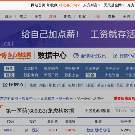
网站首页
加收藏
移动客户端
东方财富
天天基金网
东方
财经
焦点
股票
新股
期指
期权
行情
数据
全球
数据中心
全球财经快讯
行情中
特色
龙虎榜单
融资融券
股权质押
大宗交易
机构调研
期指
新股
新股申购
新股日历
新股上会
资金
大盘资金
个股
行情中心
指数
|
期指
|
期权
|
个股
|
板块
|
排行
|
新股
|
基金
|
港股
|
美股
|
期货
|
外汇
|
黄金
|
自选股
|
自选基金
东方财富网
>
数据中心
>
龙虎榜单
>
第一医药
> 第一医药-龙虎榜
重要股东股
第一医药(600833)
龙虎榜数据
个股龙虎榜数据：
代码
名称
最新价
涨跌幅
相关
换手率
600833
第一医药
10.01
2.46%
数据
股吧
研报
4.20%