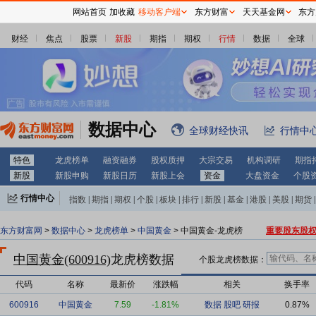
网站首页
加收藏
移动客户端
东方财富
天天基金网
东方
财经
焦点
股票
新股
期指
期权
行情
数据
全球
数据中心
全球财经快讯
行情中
特色
龙虎榜单
融资融券
股权质押
大宗交易
机构调研
期指
新股
新股申购
新股日历
新股上会
资金
大盘资金
个股
行情中心
指数
|
期指
|
期权
|
个股
|
板块
|
排行
|
新股
|
基金
|
港股
|
美股
|
期货
|
外汇
|
黄金
|
自选股
|
自选基金
东方财富网
>
数据中心
>
龙虎榜单
>
中国黄金
> 中国黄金-龙虎榜
重要股东股
中国黄金(600916)
龙虎榜数据
个股龙虎榜数据：
代码
名称
最新价
涨跌幅
相关
换手率
600916
中国黄金
7.59
-1.81%
数据
股吧
研报
0.87%