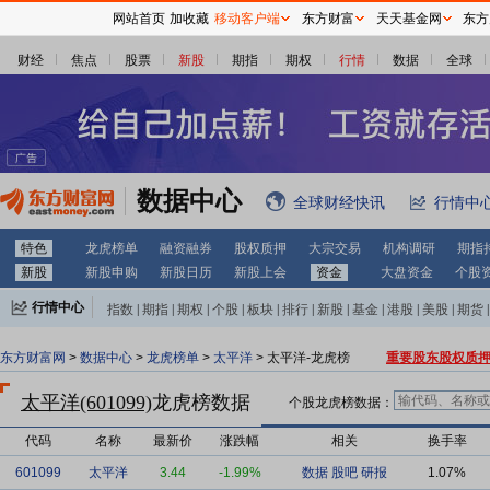
网站首页
加收藏
移动客户端
东方财富
天天基金网
东方
财经
焦点
股票
新股
期指
期权
行情
数据
全球
数据中心
全球财经快讯
行情中
特色
龙虎榜单
融资融券
股权质押
大宗交易
机构调研
期指
新股
新股申购
新股日历
新股上会
资金
大盘资金
个股
行情中心
指数
|
期指
|
期权
|
个股
|
板块
|
排行
|
新股
|
基金
|
港股
|
美股
|
期货
|
外汇
|
黄金
|
自选股
|
自选基金
东方财富网
>
数据中心
>
龙虎榜单
>
太平洋
> 太平洋-龙虎榜
重要股东股权质
太平洋(601099)
龙虎榜数据
个股龙虎榜数据：
代码
名称
最新价
涨跌幅
相关
换手率
601099
太平洋
3.44
-1.99%
数据
股吧
研报
1.07%