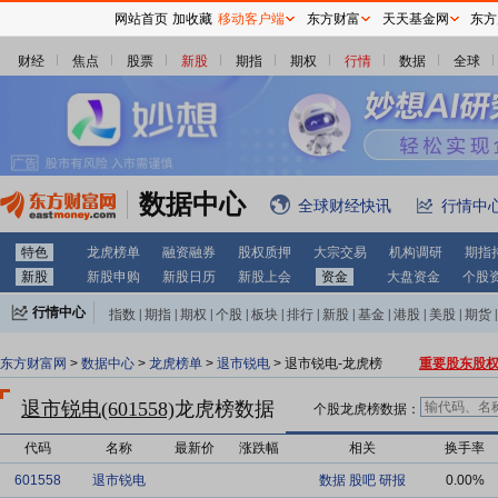
网站首页
加收藏
移动客户端
东方财富
天天基金网
东方
财经
焦点
股票
新股
期指
期权
行情
数据
全球
数据中心
全球财经快讯
行情中
特色
龙虎榜单
融资融券
股权质押
大宗交易
机构调研
期指
新股
新股申购
新股日历
新股上会
资金
大盘资金
个股
行情中心
指数
|
期指
|
期权
|
个股
|
板块
|
排行
|
新股
|
基金
|
港股
|
美股
|
期货
|
外汇
|
黄金
|
自选股
|
自选基金
东方财富网
>
数据中心
>
龙虎榜单
>
退市锐电
> 退市锐电-龙虎榜
重要股东股
退市锐电(601558)
龙虎榜数据
个股龙虎榜数据：
代码
名称
最新价
涨跌幅
相关
换手率
601558
退市锐电
数据
股吧
研报
0.00%