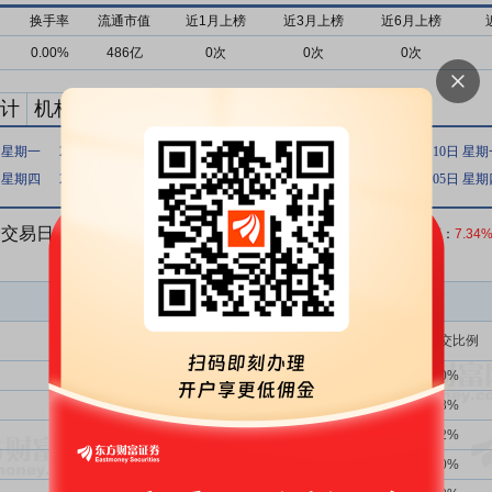
换手率
流通市值
近1月上榜
近3月上榜
近6月上榜
0.00%
486亿
0次
0次
0次
计
机构买卖统计
最新公告
日 星期一
2021年07月08日 星期四
2021年05月13日 星期四
2021年05月10日 星
日 星期四
2008年10月23日 星期四
2008年08月01日 星期五
2008年06月05日 星
连续三个交易日内收盘价格涨幅偏离值
收盘价：
14.18
元 涨跌幅：
7.34
买入金额(万)
占总成交比例
1176次
43.54%
22860.90
3.50%
2719次
39.39%
12262.09
1.88%
2719次
39.39%
11230.44
1.72%
2719次
39.39%
8512.53
1.30%