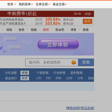
登录
我的菜单
证券交易
基金交易
保险
债券
视频
股吧
基金吧
博客
搜索
0
分红送配
研报
个股研报
行业研报
盈利预测
基金排行
经济
CPI
PPI
PMI
GDP
LPR
房价
[
帮助说明
]
[
意见反馈
]