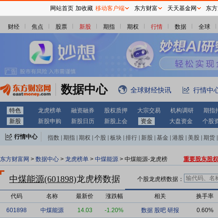
网站首页
加收藏
移动客户端
东方财富
天天基金网
东方
财经
焦点
股票
新股
期指
期权
行情
数据
全球
数据中心
全球财经快讯
行情中
特色
龙虎榜单
融资融券
股权质押
大宗交易
机构调研
期指
新股
新股申购
新股日历
新股上会
资金
大盘资金
个股
行情中心
指数
|
期指
|
期权
|
个股
|
板块
|
排行
|
新股
|
基金
|
港股
|
美股
|
期货
|
外汇
|
黄金
|
自选股
|
自选基金
东方财富网
>
数据中心
>
龙虎榜单
>
中煤能源
> 中煤能源-龙虎榜
重要股东股
中煤能源(601898)
龙虎榜数据
个股龙虎榜数据：
代码
名称
最新价
涨跌幅
相关
换手率
601898
中煤能源
14.03
-1.20%
数据
股吧
研报
0.60%