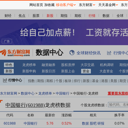
网站首页
加收藏
移动客户端
东方财富
天天基金网
东方
财经
焦点
股票
新股
期指
期权
行情
数据
全球
数据中心
全球财经快讯
行情中
特色
龙虎榜单
融资融券
股权质押
大宗交易
机构调研
期指
新股
新股申购
新股日历
新股上会
资金
大盘资金
个股
行情中心
指数
|
期指
|
期权
|
个股
|
板块
|
排行
|
新股
|
基金
|
港股
|
美股
|
期货
|
外汇
|
黄金
|
自选股
|
自选基金
东方财富网
>
数据中心
>
龙虎榜单
>
中国银行
> 中国银行-龙虎榜
重要股东股
中国银行(601988)
龙虎榜数据
个股龙虎榜数据：
代码
名称
最新价
涨跌幅
相关
换手率
601988
中国银行
5.76
0.52%
数据
股吧
研报
0.07%