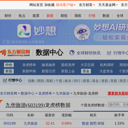
网站首页
加收藏
移动客户端
东方财富
天天基金网
东方
财经
焦点
股票
新股
期指
期权
行情
数据
全球
数据中心
全球财经快讯
行情中
特色
龙虎榜单
融资融券
股权质押
大宗交易
机构调研
期指
新股
新股申购
新股日历
新股上会
资金
大盘资金
个股
行情中心
指数
|
期指
|
期权
|
个股
|
板块
|
排行
|
新股
|
基金
|
港股
|
美股
|
期货
|
外汇
|
黄金
|
自选股
|
自选基金
东方财富网
>
数据中心
>
龙虎榜单
>
九华旅游
> 九华旅游-龙虎榜
重要股东股
九华旅游(603199)
龙虎榜数据
个股龙虎榜数据：
代码
名称
最新价
涨跌幅
相关
换手率
603199
九华旅游
32.41
0.09%
数据
股吧
研报
1.33%