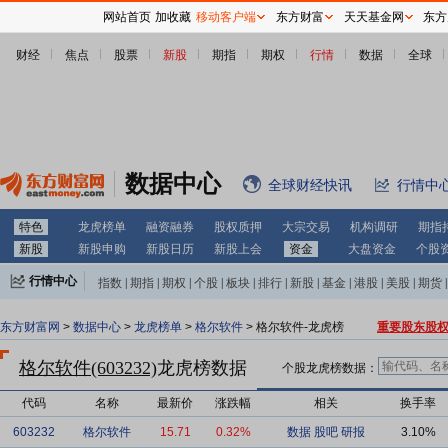
网站首页
加收藏
移动客户端
东方财富
天天基金网
东方
财经
焦点
股票
新股
期指
期权
行情
数据
全球
数据中心
全球财经快讯
行情中
特色
龙虎榜单
融资融券
股权质押
大宗交易
机构调研
期指
新股
新股申购
新股日历
新股上会
资金
大盘资金
个股
行情中心
指数
|
期指
|
期权
|
个股
|
板块
|
排行
|
新股
|
基金
|
港股
|
美股
|
期货
|
外汇
|
黄金
|
自选股
|
自选基金
东方财富网
>
数据中心
>
龙虎榜单
>
格尔软件
> 格尔软件-龙虎榜
重要股东股
格尔软件(603232)
龙虎榜数据
个股龙虎榜数据：
代码
名称
最新价
涨跌幅
相关
换手率
603232
格尔软件
15.71
0.32%
数据
股吧
研报
3.10%