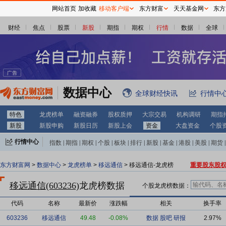
网站首页
加收藏
移动客户端
东方财富
天天基金网
东方
财经
焦点
股票
新股
期指
期权
行情
数据
全球
数据中心
全球财经快讯
行情中
特色
龙虎榜单
融资融券
股权质押
大宗交易
机构调研
期指
新股
新股申购
新股日历
新股上会
资金
大盘资金
个股
行情中心
指数
|
期指
|
期权
|
个股
|
板块
|
排行
|
新股
|
基金
|
港股
|
美股
|
期货
|
外汇
|
黄金
|
自选股
|
自选基金
东方财富网
>
数据中心
>
龙虎榜单
>
移远通信
> 移远通信-龙虎榜
重要股东股
移远通信(603236)
龙虎榜数据
个股龙虎榜数据：
代码
名称
最新价
涨跌幅
相关
换手率
603236
移远通信
49.48
-0.08%
数据
股吧
研报
2.97%