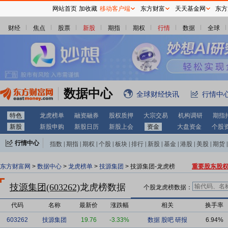
网站首页
加收藏
移动客户端
东方财富
天天基金网
东方
财经
焦点
股票
新股
期指
期权
行情
数据
全球
数据中心
全球财经快讯
行情中
特色
龙虎榜单
融资融券
股权质押
大宗交易
机构调研
期指
新股
新股申购
新股日历
新股上会
资金
大盘资金
个股
行情中心
指数
|
期指
|
期权
|
个股
|
板块
|
排行
|
新股
|
基金
|
港股
|
美股
|
期货
|
外汇
|
黄金
|
自选股
|
自选基金
东方财富网
>
数据中心
>
龙虎榜单
>
技源集团
> 技源集团-龙虎榜
重要股东股
技源集团(603262)
龙虎榜数据
个股龙虎榜数据：
代码
名称
最新价
涨跌幅
相关
换手率
603262
技源集团
19.76
-3.33%
数据
股吧
研报
6.94%