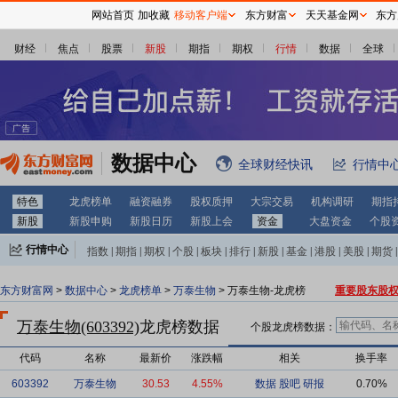
网站首页
加收藏
移动客户端
东方财富
天天基金网
东方
财经
焦点
股票
新股
期指
期权
行情
数据
全球
数据中心
全球财经快讯
行情中
特色
龙虎榜单
融资融券
股权质押
大宗交易
机构调研
期指
新股
新股申购
新股日历
新股上会
资金
大盘资金
个股
行情中心
指数
|
期指
|
期权
|
个股
|
板块
|
排行
|
新股
|
基金
|
港股
|
美股
|
期货
|
外汇
|
黄金
|
自选股
|
自选基金
东方财富网
>
数据中心
>
龙虎榜单
>
万泰生物
> 万泰生物-龙虎榜
重要股东股
万泰生物(603392)
龙虎榜数据
个股龙虎榜数据：
代码
名称
最新价
涨跌幅
相关
换手率
603392
万泰生物
30.53
4.55%
数据
股吧
研报
0.70%