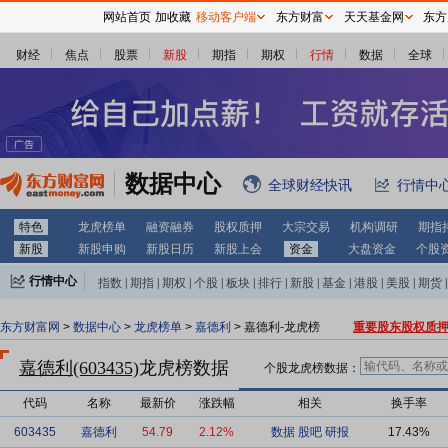
网站首页
加收藏
移动客户端
东方财富
天天基金网
东方
财经
焦点
股票
新股
期指
期权
行情
数据
全球
数据中心
全球财经快讯
行情中
特色
龙虎榜单
融资融券
股权质押
大宗交易
机构调研
期指
新股
新股申购
新股日历
新股上会
资金
大盘资金
个股
行情中心
指数
|
期指
|
期权
|
个股
|
板块
|
排行
|
新股
|
基金
|
港股
|
美股
|
期货
|
外汇
|
黄金
|
自选股
|
自选基金
东方财富网
>
数据中心
>
龙虎榜单
>
嘉德利
> 嘉德利-龙虎榜
重要股东股权质
嘉德利(603435)
龙虎榜数据
个股龙虎榜数据：
代码
名称
最新价
涨跌幅
相关
换手率
603435
嘉德利
54.79
2.12%
数据
股吧
研报
17.43%