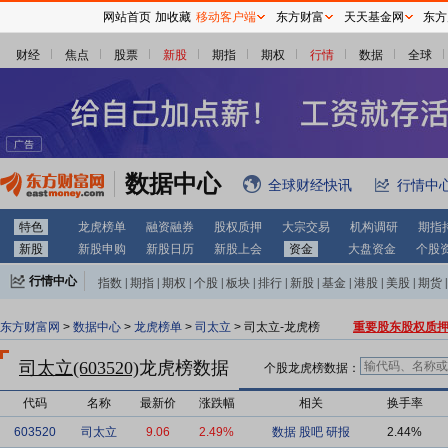
网站首页
加收藏
移动客户端
东方财富
天天基金网
东方
财经
焦点
股票
新股
期指
期权
行情
数据
全球
数据中心
全球财经快讯
行情中
特色
龙虎榜单
融资融券
股权质押
大宗交易
机构调研
期指
新股
新股申购
新股日历
新股上会
资金
大盘资金
个股
行情中心
指数
|
期指
|
期权
|
个股
|
板块
|
排行
|
新股
|
基金
|
港股
|
美股
|
期货
|
外汇
|
黄金
|
自选股
|
自选基金
东方财富网
>
数据中心
>
龙虎榜单
>
司太立
> 司太立-龙虎榜
重要股东股权质
司太立(603520)
龙虎榜数据
个股龙虎榜数据：
代码
名称
最新价
涨跌幅
相关
换手率
603520
司太立
9.06
2.49%
数据
股吧
研报
2.44%