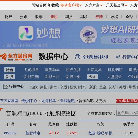
网站首页
加收藏
移动客户端
东方财富
天天基金网
东方
财经
焦点
股票
新股
期指
期权
行情
数据
全球
数据中心
全球财经快讯
行情中
特色
龙虎榜单
融资融券
股权质押
大宗交易
机构调研
期指
新股
新股申购
新股日历
新股上会
资金
大盘资金
个股
行情中心
指数
|
期指
|
期权
|
个股
|
板块
|
排行
|
新股
|
基金
|
港股
|
美股
|
期货
|
外汇
|
黄金
|
自选股
|
自选基金
东方财富网
>
数据中心
>
龙虎榜单
>
普源精电
> 普源精电-龙虎榜
重要股东股
普源精电(688337)
龙虎榜数据
个股龙虎榜数据：
代码
名称
最新价
涨跌幅
相关
换手率
688337
普源精电
43.12
0.26%
数据
股吧
研报
0.19%