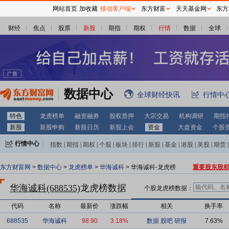
网站首页
加收藏
移动客户端
东方财富
天天基金网
东方
财经
焦点
股票
新股
期指
期权
行情
数据
全球
数据中心
全球财经快讯
行情中
特色
龙虎榜单
融资融券
股权质押
大宗交易
机构调研
期指
新股
新股申购
新股日历
新股上会
资金
大盘资金
个股
行情中心
指数
|
期指
|
期权
|
个股
|
板块
|
排行
|
新股
|
基金
|
港股
|
美股
|
期货
|
外汇
|
黄金
|
自选股
|
自选基金
东方财富网
>
数据中心
>
龙虎榜单
>
华海诚科
> 华海诚科-龙虎榜
重要股东股
华海诚科(688535)
龙虎榜数据
个股龙虎榜数据：
代码
名称
最新价
涨跌幅
相关
换手率
688535
华海诚科
98.90
3.18%
数据
股吧
研报
7.63%