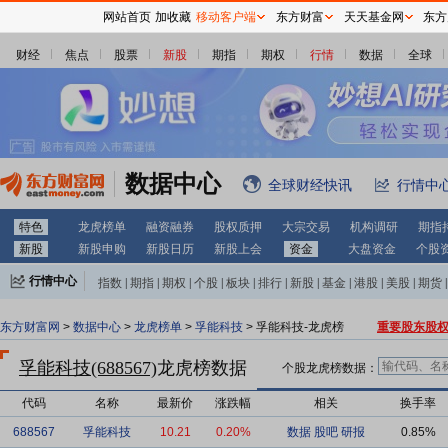
网站首页
加收藏
移动客户端
东方财富
天天基金网
东方
财经
焦点
股票
新股
期指
期权
行情
数据
全球
数据中心
全球财经快讯
行情中
特色
龙虎榜单
融资融券
股权质押
大宗交易
机构调研
期指
新股
新股申购
新股日历
新股上会
资金
大盘资金
个股
行情中心
指数
|
期指
|
期权
|
个股
|
板块
|
排行
|
新股
|
基金
|
港股
|
美股
|
期货
|
外汇
|
黄金
|
自选股
|
自选基金
东方财富网
>
数据中心
>
龙虎榜单
>
孚能科技
> 孚能科技-龙虎榜
重要股东股
孚能科技(688567)
龙虎榜数据
个股龙虎榜数据：
代码
名称
最新价
涨跌幅
相关
换手率
688567
孚能科技
10.21
0.20%
数据
股吧
研报
0.85%