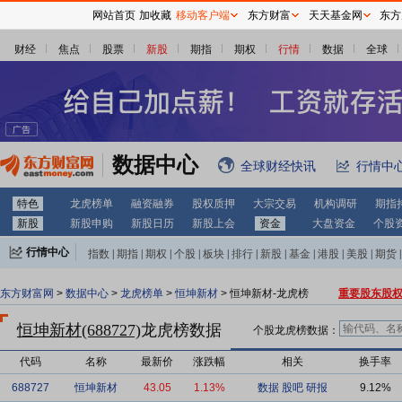
网站首页
加收藏
移动客户端
东方财富
天天基金网
东方
财经
焦点
股票
新股
期指
期权
行情
数据
全球
数据中心
全球财经快讯
行情中
特色
龙虎榜单
融资融券
股权质押
大宗交易
机构调研
期指
新股
新股申购
新股日历
新股上会
资金
大盘资金
个股
行情中心
指数
|
期指
|
期权
|
个股
|
板块
|
排行
|
新股
|
基金
|
港股
|
美股
|
期货
|
外汇
|
黄金
|
自选股
|
自选基金
东方财富网
>
数据中心
>
龙虎榜单
>
恒坤新材
> 恒坤新材-龙虎榜
重要股东股
恒坤新材(688727)
龙虎榜数据
个股龙虎榜数据：
代码
名称
最新价
涨跌幅
相关
换手率
688727
恒坤新材
43.05
1.13%
数据
股吧
研报
9.12%