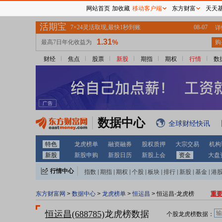
网站首页
加收藏
移动客户端
东方财富
天天
财经
焦点
股票
新股
期指
期权
行情
数
数据中心
全球财经快讯
特色
龙虎榜单
融资融券
股权质押
大宗交易
机构
新股
新股申购
新股日历
新股上会
资金
大盘
行情中心
指数
|
期指
|
期权
|
个股
|
板块
|
排行
|
新股
|
基金
|
港
东方财富网
>
数据中心
>
龙虎榜单
>
恒运昌
> 恒运昌-龙虎榜
重
恒运昌(688785)
龙虎榜数据
个股龙虎榜数据：