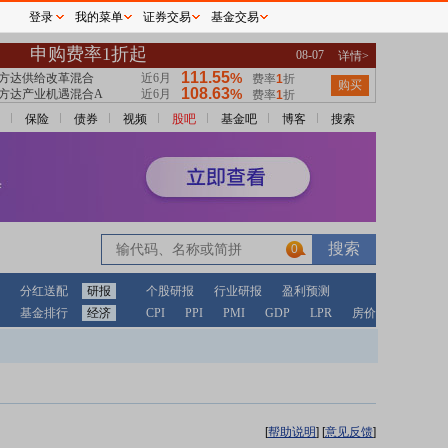
登录
我的菜单
证券交易
基金交易
保险
债券
视频
股吧
基金吧
博客
搜索
0
分红送配
研报
个股研报
行业研报
盈利预测
基金排行
经济
CPI
PPI
PMI
GDP
LPR
房价
[
帮助说明
]
[
意见反馈
]