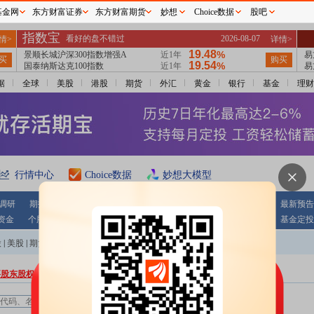
基金网
东方财富证券
东方财富期货
妙想
Choice数据
股吧
据
全球
美股
港股
期货
外汇
黄金
银行
基金
理财
行情中心
Choice数据
妙想大模型
调研
期指持仓
公告大全
条件选股
财报
业绩报表
最新预告
资金
个股资金
板块资金
沪 港 通
基金
基金净值
基金定投
股
|
美股
|
期货
|
外汇
|
黄金
|
自选股
|
自选基金
要股东股权质押数据全览
营业部查询：