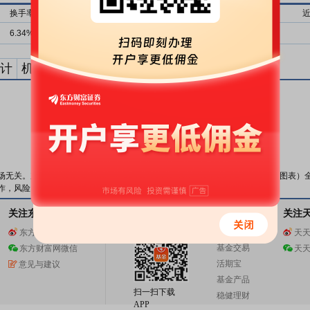
换手率
流通市值
近1月上榜
近3月上榜
近6月上榜
6.34%
37亿
0次
0次
0次
计
机构买卖统计
最新公告
数据来源：
东方财富Choice数据
场无关。东方财富网不保证该信息（包括但不限于文字、视频、音频、数据及图表）
作，风险自担。