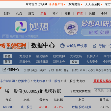
网站首页
加收藏
移动客户端
东方财富
天天基金网
东方
财经
焦点
股票
新股
期指
期权
行情
数据
全球
数据中心
全球财经快讯
行情中
特色
龙虎榜单
融资融券
股权质押
大宗交易
机构调研
期指
新股
新股申购
新股日历
新股上会
资金
大盘资金
个股
行情中心
指数
|
期指
|
期权
|
个股
|
板块
|
排行
|
新股
|
基金
|
港股
|
美股
|
期货
|
外汇
|
黄金
|
自选股
|
自选基金
东方财富网
>
数据中心
>
龙虎榜单
>
强一股份
> 强一股份-龙虎榜
重要股东股
强一股份(688809)
龙虎榜数据
个股龙虎榜数据：
代码
名称
最新价
涨跌幅
相关
换手率
688809
强一股份
483.03
3.21%
数据
股吧
研报
7.41%