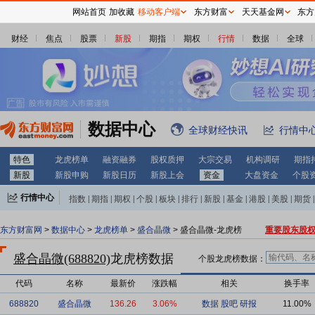
网站首页
加收藏
移动客户端
东方财富
天天基金网
东方
财经
焦点
股票
新股
期指
期权
行情
数据
全球
数据中心
全球财经快讯
行情中
特色
龙虎榜单
融资融券
股权质押
大宗交易
机构调研
期指
新股
新股申购
新股日历
新股上会
资金
大盘资金
个股
行情中心
指数
|
期指
|
期权
|
个股
|
板块
|
排行
|
新股
|
基金
|
港股
|
美股
|
期货
|
外汇
|
黄金
|
自选股
|
自选基金
东方财富网
>
数据中心
>
龙虎榜单
>
盛合晶微
> 盛合晶微-龙虎榜
重要股东股
盛合晶微(688820)
龙虎榜数据
个股龙虎榜数据：
代码
名称
最新价
涨跌幅
相关
换手率
688820
盛合晶微
136.26
3.06%
数据
股吧
研报
11.00%