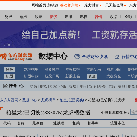
网站首页
加收藏
移动客户端
东方财富
天天基金网
东方
财经
焦点
股票
新股
期指
期权
行情
数据
全球
数据中心
全球财经快讯
行情中
特色
龙虎榜单
融资融券
股权质押
大宗交易
机构调研
期指
新股
新股申购
新股日历
新股上会
资金
大盘资金
个股
行情中心
指数
|
期指
|
期权
|
个股
|
板块
|
排行
|
新股
|
基金
|
港股
|
美股
|
期货
|
外汇
|
黄金
|
自选股
|
自选基金
东方财富网
>
数据中心
>
龙虎榜单
>
柏星龙(已切换)
> 柏星龙(已切换)-龙虎榜
柏星龙(已切换)(833075)
龙虎榜数据
个股龙虎榜数据：
代码
名称
最新价
涨跌幅
相关
换手率
流通市值